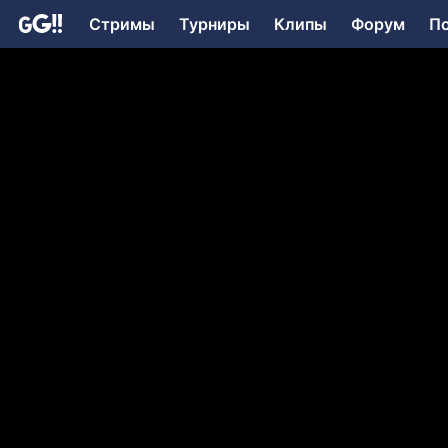
Стримы
Турниры
Клипы
Форум
П