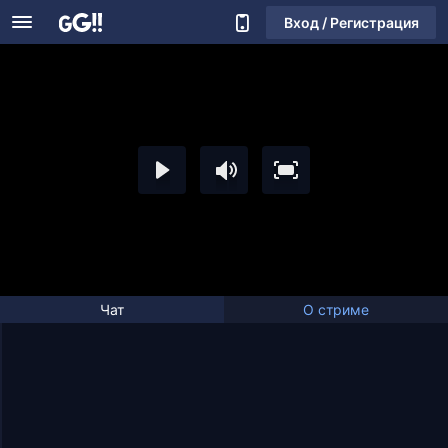
Вход / Регистрация
Чат
О стриме