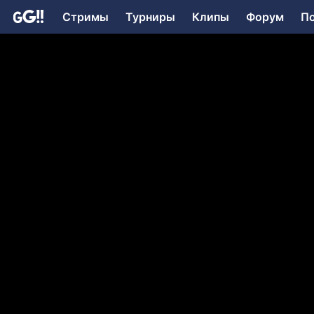
Стримы
Турниры
Клипы
Форум
П