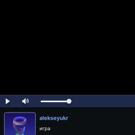
alekseyukr
игра