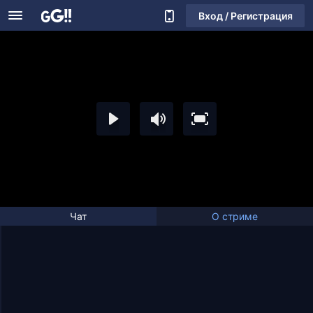
Вход / Регистрация
Чат
О стриме