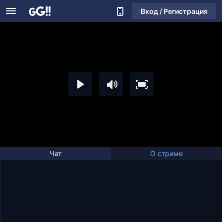
Вход / Регистрация
Чат
О стриме