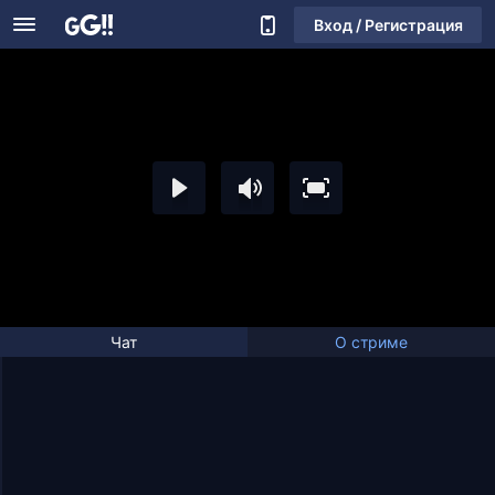
Вход / Регистрация
Чат
О стриме