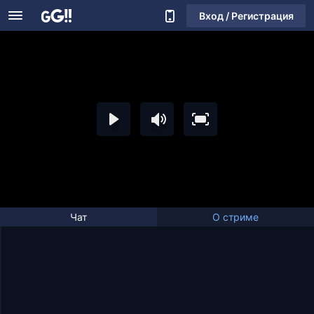
Вход / Регистрация
Чат
О стриме