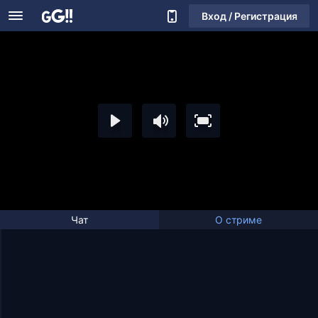
Вход / Регистрация
Чат
О стриме