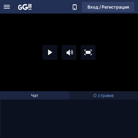
Вход / Регистрация
Чат
О стриме