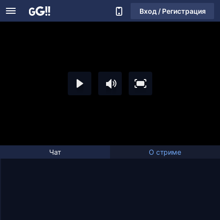
Вход / Регистрация
Чат
О стриме