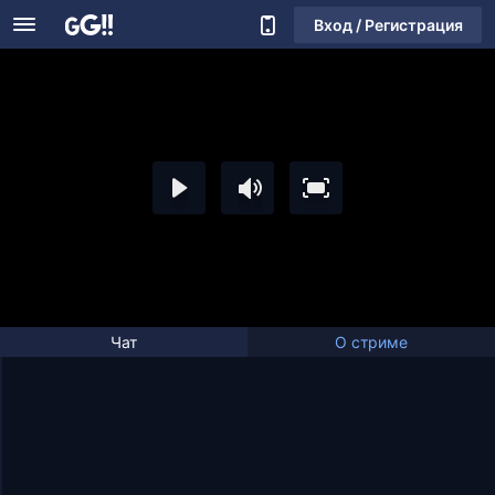
Вход / Регистрация
Чат
О стриме