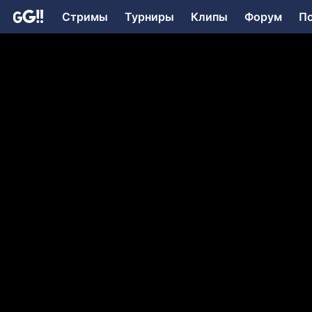
Стримы
Турниры
Клипы
Форум
П