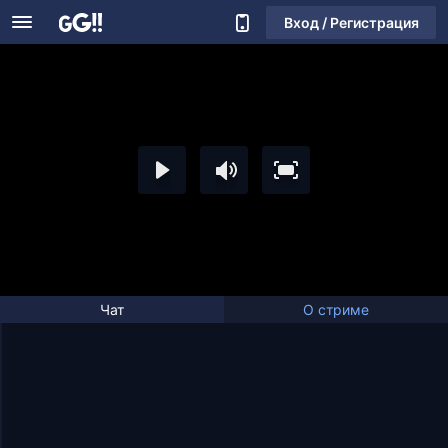
Вход / Регистрация
Чат
О стриме