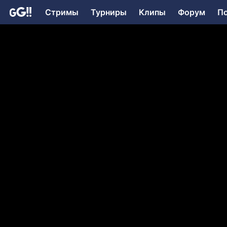
Стримы
Турниры
Клипы
Форум
П