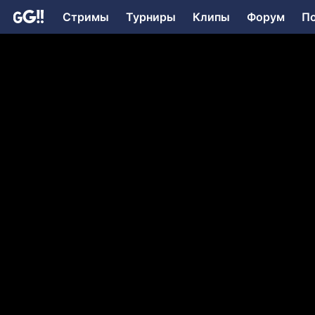
Стримы
Турниры
Клипы
Форум
П