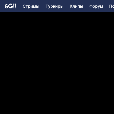
Стримы
Турниры
Клипы
Форум
П