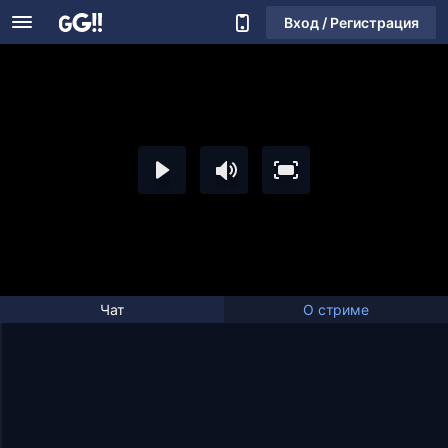
Вход / Регистрация
Чат
О стриме