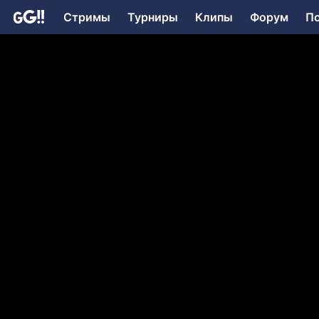
Стримы
Турниры
Клипы
Форум
П