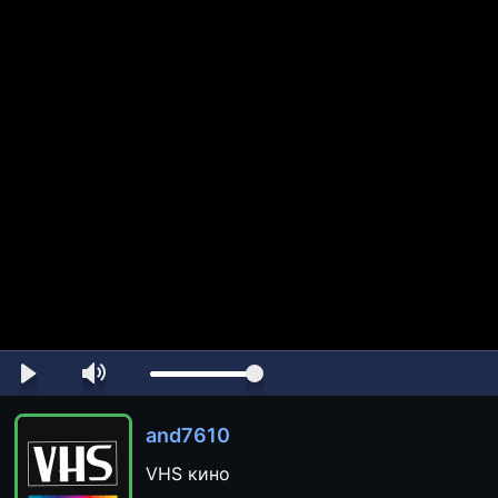
and7610
VHS кино