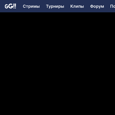
Стримы
Турниры
Клипы
Форум
П