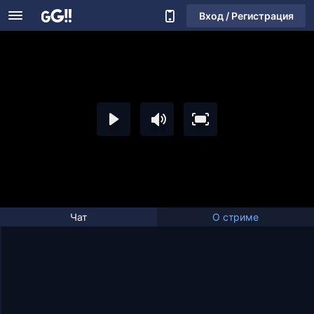
Вход / Регистрация
Чат
О стриме