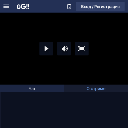
Вход / Регистрация
Чат
О стриме