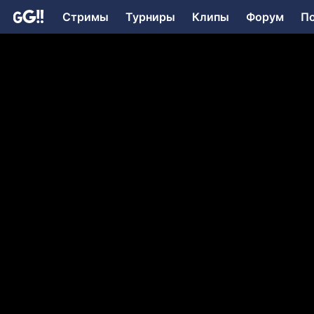
Стримы
Турниры
Клипы
Форум
П