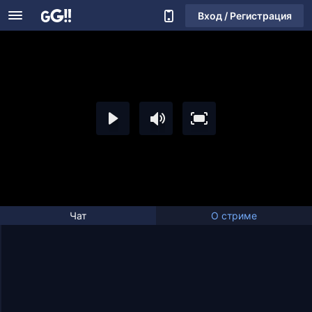
Вход / Регистрация
Чат
О стриме