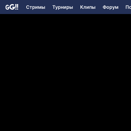
Стримы
Турниры
Клипы
Форум
П