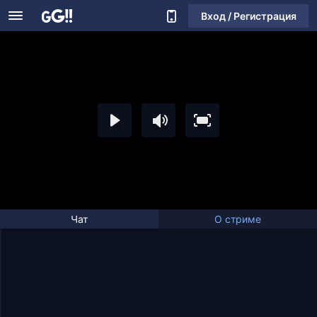
Вход / Регистрация
Чат
О стриме