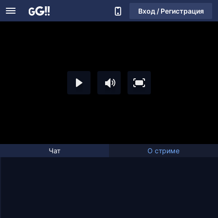
Вход / Регистрация
Чат
О стриме