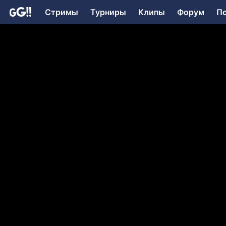
Стримы
Турниры
Клипы
Форум
П