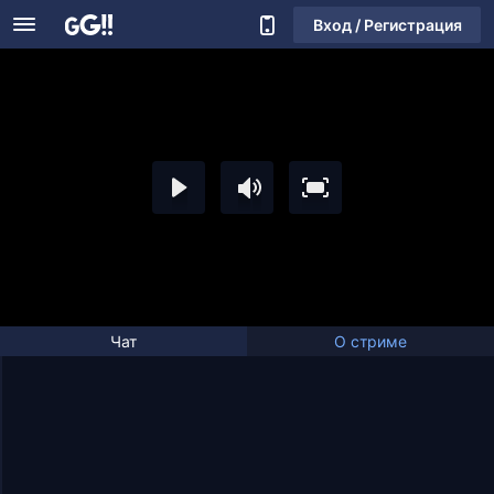
Вход / Регистрация
Чат
О стриме