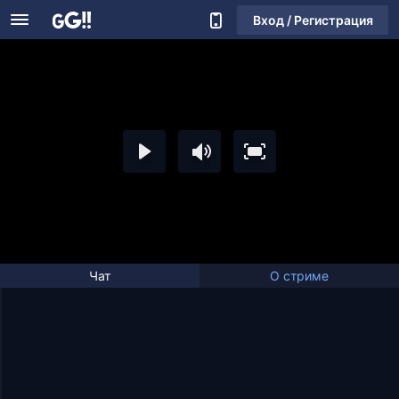
Вход / Регистрация
Чат
О стриме