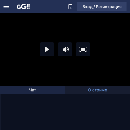
Вход / Регистрация
Чат
О стриме