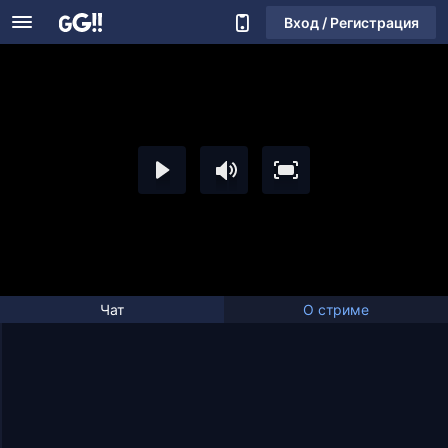
Вход / Регистрация
Чат
О стриме