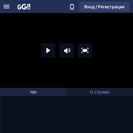
Вход / Регистрация
Чат
О стриме