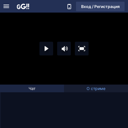
Вход / Регистрация
Чат
О стриме