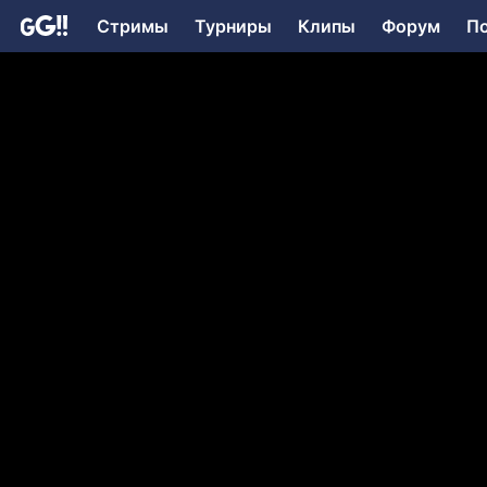
Стримы
Турниры
Клипы
Форум
П