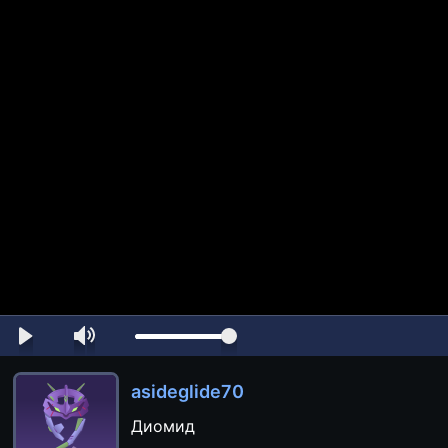
asideglide70
Диомид