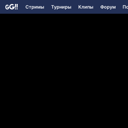
Стримы
Турниры
Клипы
Форум
П