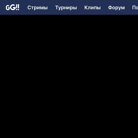
Стримы
Турниры
Клипы
Форум
П