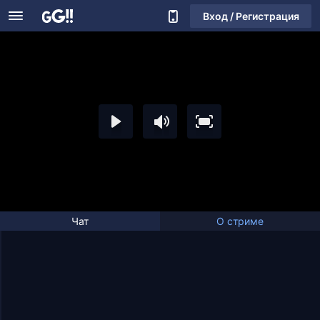
Вход / Регистрация
Чат
О стриме