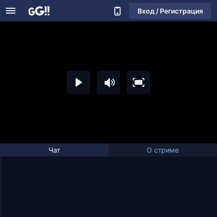
Вход / Регистрация
Чат
О стриме