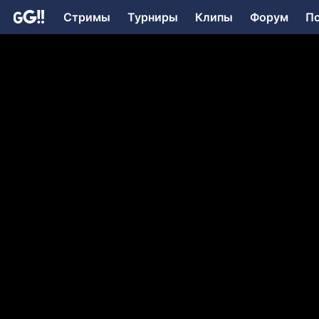
Стримы
Турниры
Клипы
Форум
П