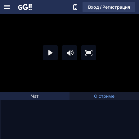
Вход / Регистрация
Чат
О стриме