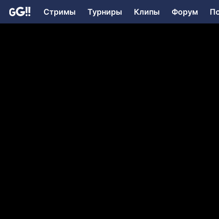
Стримы
Турниры
Клипы
Форум
П