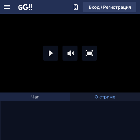
Вход / Регистрация
Чат
О стриме