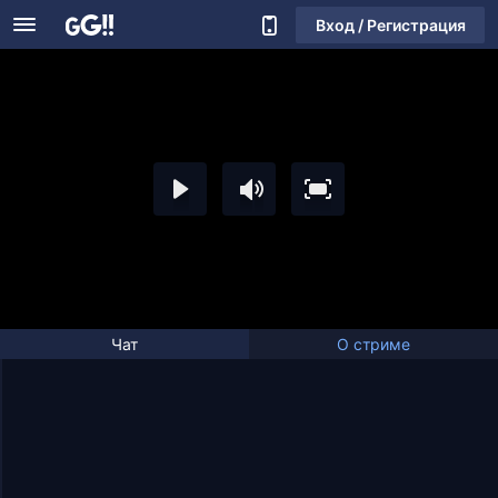
Вход / Регистрация
Чат
О стриме