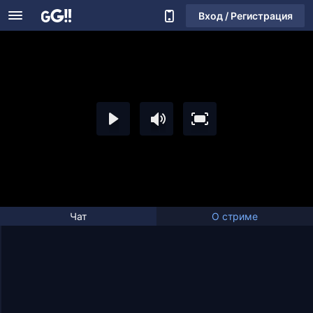
Вход / Регистрация
Чат
О стриме