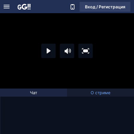
Вход / Регистрация
Чат
О стриме