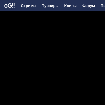
Стримы
Турниры
Клипы
Форум
П