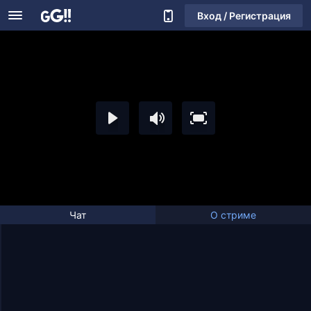
Вход / Регистрация
Чат
О стриме