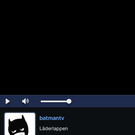
batmantv
Läderlappen