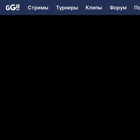
Стримы
Турниры
Клипы
Форум
П