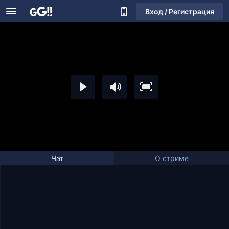
Вход / Регистрация
Чат
О стриме