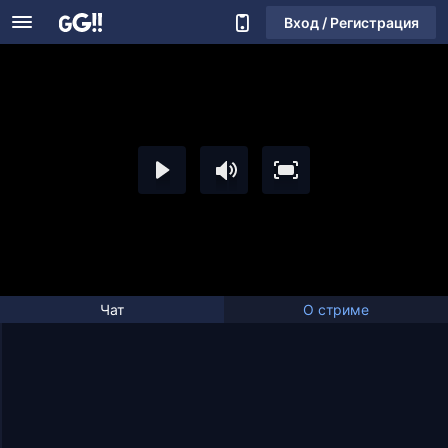
Вход / Регистрация
Чат
О стриме